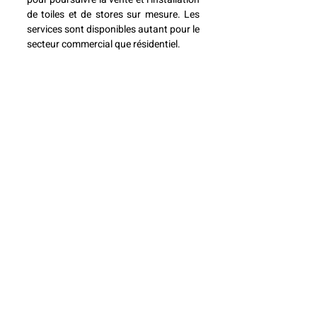
de toiles et de stores sur mesure. Les 
services sont disponibles autant pour le 
secteur commercial que résidentiel.
https://www.facebook.com/profile.php
?id=100092333626848
11- MATEXCO / MDÉCOR
Une nouvelle équipe prend la barre de 
Matexco et par le fait même de M-