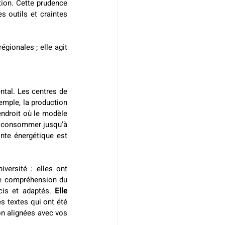
ion. Cette prudence 
 outils et craintes 
gionales ; elle agit 
tal. Les centres de 
emple, la production 
ndroit où le modèle 
est hébergé. De plus, soumettre une requête à une IA générative, tel que ChatGPT pourrait consommer jusqu’à 
nte énergétique est 
versité : elles ont 
ne compréhension du 
cis et adaptés. 
Elle 
 textes qui ont été 
on alignées avec vos 