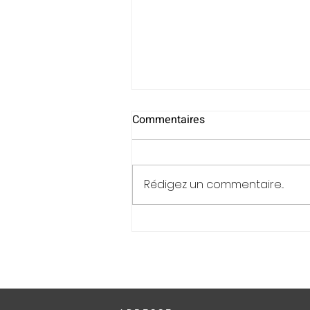
Commentaires
Rédigez un commentaire...
Les nouveautés à découvrir
dans les entreprises des Îles 
l'été 2026