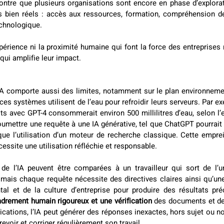
ontre que plusieurs organisations sont encore en phase d’explorat
s bien réels : accès aux ressources, formation, compréhension des
chnologique.  
périence ni la proximité humaine qui font la force des entreprises ré
qui amplifie leur impact. 
IA comporte aussi des limites, notamment sur le plan environnemen
es systèmes utilisent de l’eau pour refroidir leurs serveurs. Par ex
ts avec GPT-4 consommerait environ 500 millilitres d’eau, selon l’e
que l’utilisation d’un moteur de recherche classique. Cette emprei
cessite une utilisation réfléchie et responsable.   
de l’IA peuvent être comparées à un travailleur qui sort de l’uni
 mais chaque requête nécessite des directives claires ainsi qu’u
al et de la culture d’entreprise pour produire des résultats pré
drement humain rigoureux et une vérification 
des documents et des
fications, l’IA peut générer des réponses inexactes, hors sujet ou n
revoir et corriger régulièrement son travail. 