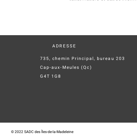
ADRESSE
735, chemin Principal, bureau 203
Cap-aux-Meules (Qc)
G4T 1G8
© 2022 SADC des Îles-de-la-Madeleine