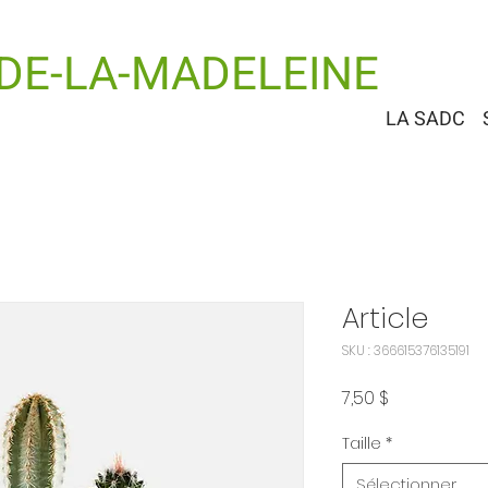
-DE-LA-MADELEINE
LA SADC
Article
SKU : 366615376135191
Prix
7,50 $
Taille
*
Sélectionner