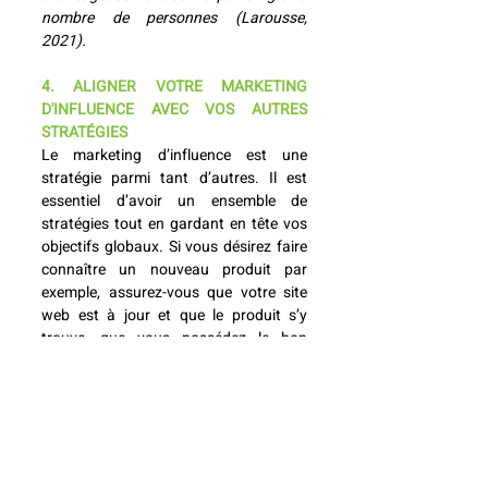
nombre de personnes (Larousse, 
2021).
4. ALIGNER VOTRE MARKETING 
D'INFLUENCE AVEC VOS AUTRES 
STRATÉGIES
Le marketing d’influence est une 
stratégie parmi tant d’autres. Il est 
essentiel d’avoir un ensemble de 
stratégies tout en gardant en tête vos 
objectifs globaux. Si vous désirez faire 
connaître un nouveau produit par 
exemple, assurez-vous que votre site 
web est à jour et que le produit s’y 
trouve, que vous possédez le bon 
bouton ‘’Call-to-action’’ sur votre page 
Facebook, que vous alimentez vos 
propres médias sociaux, etc. Il est 
important que toutes vos plateformes 
numériques 
soient à jour
 et pointent 
vers les mêmes objectifs pour mettre 