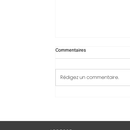
Commentaires
Rédigez un commentaire...
Les nouveautés à découvrir
dans les entreprises des Îles 
l'été 2026