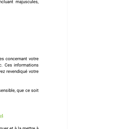
cluant majuscules, 
les concernant votre 
c. Ces informations 
ez revendiqué votre 
ensible, que ce soit 
p4
quer et à la mettre à 