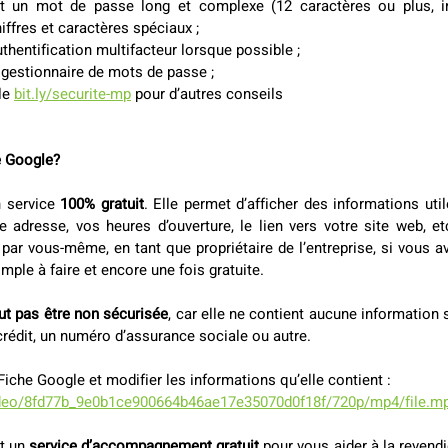
t un mot de passe long et complexe (12 caractères ou plus, in
iffres et caractères spéciaux ;
uthentification multifacteur lorsque possible ;
n gestionnaire de mots de passe ;
le
bit.ly/securite-mp
 pour d’autres conseils
e Google?
 service 
100% gratuit
. Elle permet d’afficher des informations uti
 adresse, vos heures d’ouverture, le lien vers votre site web, et
par vous-même, en tant que propriétaire de l’entreprise, si vous av
imple à faire et encore une fois gratuite.
ut pas être non sécurisée
, car elle ne contient aucune information s
rédit, un numéro d’assurance sociale ou autre.
iche Google et modifier les informations qu’elle contient : 
ideo/8fd77b_9e0b1ce900664b46ae17e35070d0f18f/720p/mp4/file.m
t un 
service d’accompagnement gratuit
 pour vous aider à la revendi