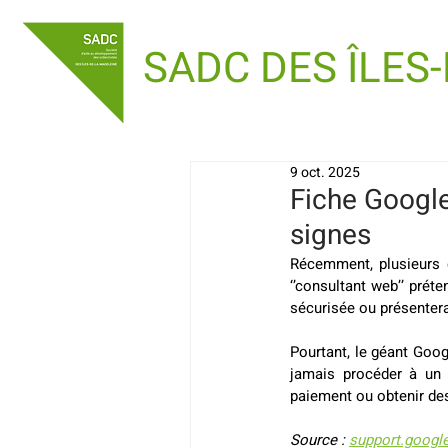
SADC DES ÎLES
9 oct. 2025
Fiche Google
signes
Récemment, plusieurs e
‘’consultant web’’ préte
sécurisée ou présentera
Pourtant, le géant Googl
jamais procéder à un 
paiement ou obtenir de
Source : 
support.googl