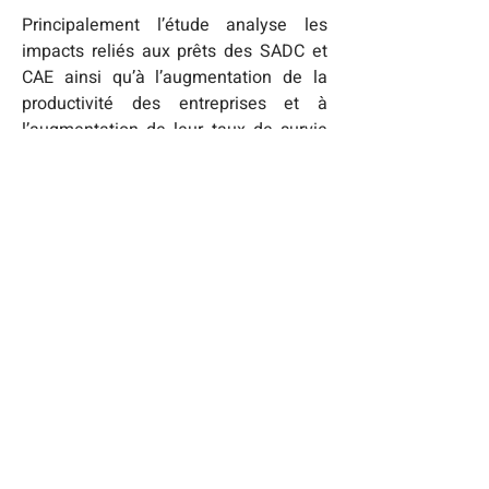
Principalement l’étude analyse les 
impacts reliés aux prêts des SADC et 
CAE ainsi qu’à l’augmentation de la 
productivité des entreprises et à 
l’augmentation de leur taux de survie 
généré par leur accompagnement. Les 
données ne prennent pas en 
considération divers programmes 
livrées par les SADC et CAE comme, le 
Fonds d’aide et de relance régional, le 
Programme d’aide aux petites 
entreprises touristiques, le Programme 
Canadien d’adoption du numérique et 
la mesure d’intervention locale.
À PROPOS DU RÉSEAU DES SADC ET 
CAE