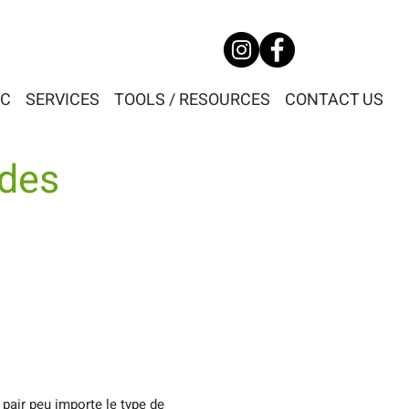
DC
SERVICES
TOOLS / RESOURCES
CONTACT US
 des
pair peu importe le type de 