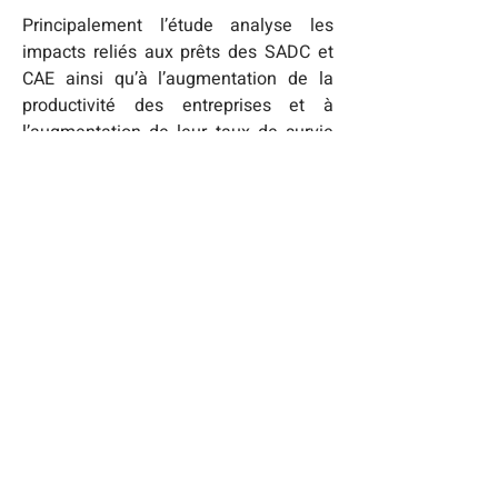
Principalement l’étude analyse les 
impacts reliés aux prêts des SADC et 
CAE ainsi qu’à l’augmentation de la 
productivité des entreprises et à 
l’augmentation de leur taux de survie 
généré par leur accompagnement. Les 
données ne prennent pas en 
considération divers programmes 
livrées par les SADC et CAE comme, le 
Fonds d’aide et de relance régional, le 
Programme d’aide aux petites 
entreprises touristiques, le Programme 
Canadien d’adoption du numérique et 
la mesure d’intervention locale.
À PROPOS DU RÉSEAU DES SADC ET 
CAE