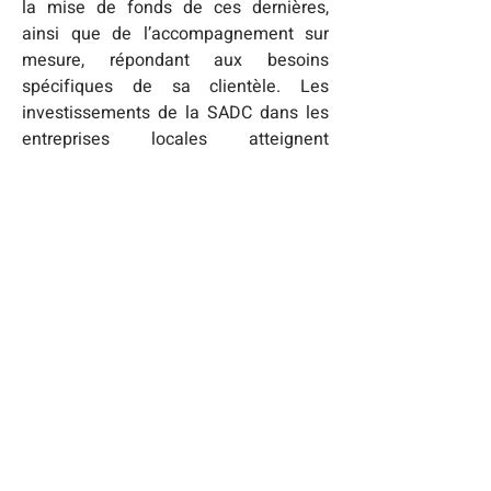
la mise de fonds de ces dernières, 
ainsi que de l’accompagnement sur 
mesure, répondant aux besoins 
spécifiques de sa clientèle. Les 
investissements de la SADC dans les 
entreprises locales atteignent 
actuellement plus de 8.7 M$. Depuis 
sa création en 1981, la SADC des Îles a 
injecté plus de 30 millions de dollars 
dans les entreprises du milieu. 

Source : 
Daniel Gaudet, Directeur 
général | Tél. : (418) 986-4601 | 
Précédent
Suivant
dgaudet@sadcdesiles.com
ADDRESS