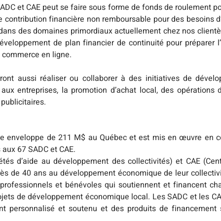
SADC et CAE peut se faire sous forme de fonds de roulement pou
 contribution financière non remboursable pour des besoins 
 dans des domaines primordiaux actuellement chez nos clientè
éveloppement de plan financier de continuité pour préparer l’
e commerce en ligne. 
nt aussi réaliser ou collaborer à des initiatives de dével
x entreprises, la promotion d’achat local, des opérations de
publicitaires.
ne enveloppe de 211 M$ au Québec et est mis en œuvre en col
 aux 67 SADC et CAE. 
és d’aide au développement des collectivités) et CAE (Centr
près de 40 ans au développement économique de leur collectiv
rofessionnels et bénévoles qui soutiennent et financent ch
ojets de développement économique local. Les SADC et les CAE
personnalisé et soutenu et des produits de financement s