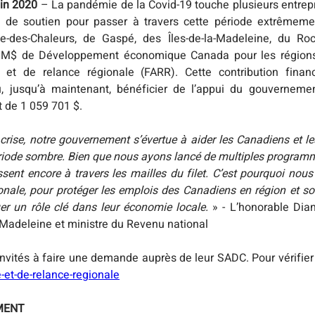
in 2020 
– La pandémie de la Covid-19 touche plusieurs entrepr
de soutien pour passer à travers cette période extrêmement d
-des-Chaleurs, de Gaspé, des Îles-de-la-Madeleine, du Ro
,2 M$ de Développement économique Canada pour les régions
et de relance régionale (FARR). Cette contribution financi
pu, jusqu’à maintenant, bénéficier de l’appui du gouverneme
 de 1 059 701 $. 
crise, notre gouvernement s’évertue à aider les Canadiens et le
ériode sombre. Bien que nous ayons lancé de multiples programme
ssent encore à travers les mailles du filet. C’est pourquoi nous
ionale, pour protéger les emplois des Canadiens en région et sou
er un rôle clé dans leur économie locale.
 » - L’honorable Dian
-Madeleine et ministre du Revenu national
-et-de-relance-regionale
MENT 