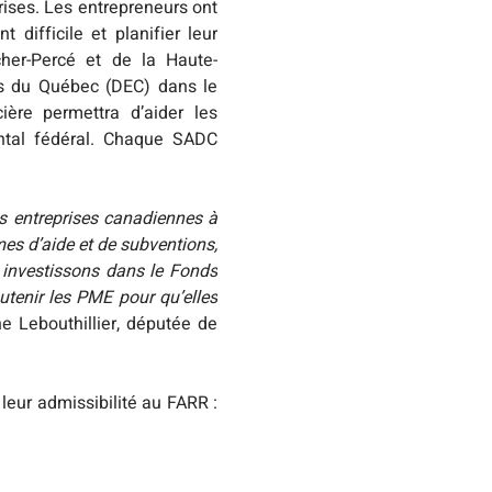
ises. Les entrepreneurs ont 
ifficile et planifier leur 
cher-Percé et de la Haute-
 du Québec (DEC) dans le 
ère permettra d’aider les 
ntal fédéral. Chaque SADC 
s entreprises canadiennes à 
s d’aide et de subventions, 
 investissons dans le Fonds 
tenir les PME pour qu’elles 
e Lebouthillier, députée de 
Les entrepreneurs sont invités à faire une demande auprès de leur SADC. Pour vérifier leur admissibilité au FARR : 