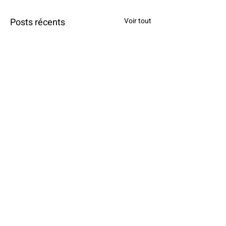
Posts récents
Voir tout
Commentaires
Relève
Partie 4 : Comparer